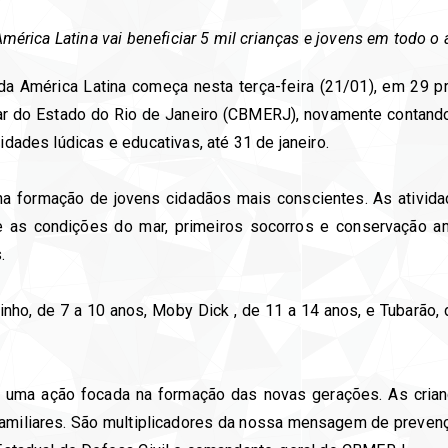
 América Latina vai beneficiar 5 mil crianças e jovens em todo o
 da América Latina começa nesta terça-feira (21/01), em 29 pr
ar do Estado do Rio de Janeiro (CBMERJ), novamente contando 
idades lúdicas e educativas, até 31 de janeiro.
al na formação de jovens cidadãos mais conscientes. As ativ
re as condições do mar, primeiros socorros e conservação am
.
inho, de 7 a 10 anos, Moby Dick , de 11 a 14 anos, e Tubarão
 É uma ação focada na formação das novas gerações. As cria
miliares. São multiplicadores da nossa mensagem de preven