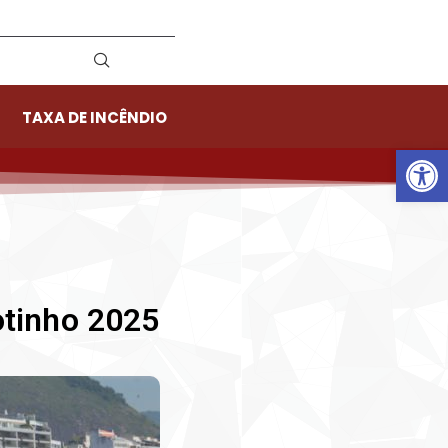
TAXA DE INCÊNDIO
Ab
otinho 2025