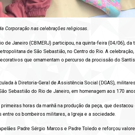
da Corporação nas celebrações religiosas.
o de Janeiro (CBMERJ) participou, na quinta-feira (04/06), da
Metropolitana de São Sebastião, no Centro do Rio. A celebraçã
s decorativos que ornamentam o percurso da procissão do Sant
ulada à Diretoria-Geral de Assistência Social (DGAS), milita
e São Sebastião do Rio de Janeiro, em homenagem aos 170 an
as primeiras horas da manhã na produção da peça, que destac
entre os bombeiros militares, a Igreja e a sociedade.
elães Padre Sérgio Marcos e Padre Toledo e reforçou valores