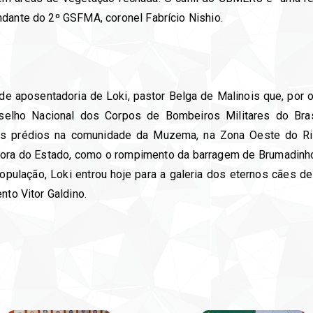
ndante do 2º GSFMA, coronel Fabrício Nishio.
 de aposentadoria de Loki, pastor Belga de Malinois que, por 
nselho Nacional dos Corpos de Bombeiros Militares do Bras
 prédios na comunidade da Muzema, na Zona Oeste do Rio,
fora do Estado, como o rompimento da barragem de Brumadin
pulação, Loki entrou hoje para a galeria dos eternos cães d
nto Vitor Galdino.