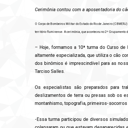
Cerimônia contou com a aposentadoria do cão
O Corpo de Bombeiros Militar do Estado do Rio de Janeiro (CBMERJ) 
território fluminense. A cerimônia, que aconteceu no 2º Grupamento 
– Hoje, formamos a 10ª turma do Curso de
altamente especializada, que utiliza o cão co
dos binômios é imprescindível para as nos
Tarciso Salles.
Os especialistas são preparados para tr
deslizamentos de terra ou presas sob os e
montanhismo, topografia, primeiros-socorros v
-Essa turma participou de diversos simulad
colapsaram ou que estavam desaparecidas e