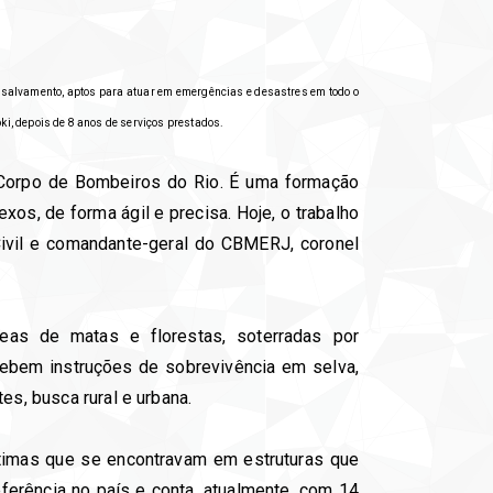
e salvamento, aptos para atuar em emergências e desastres em todo o
ki, depois de 8 anos de serviços prestados.
Corpo de Bombeiros do Rio. É uma formação
xos, de forma ágil e precisa. Hoje, o trabalho
ivil e comandante-geral do CBMERJ, coronel
eas de matas e florestas, soterradas por
ebem instruções de sobrevivência em selva,
es, busca rural e urbana.
ítimas que se encontravam em estruturas que
rência no país e conta, atualmente, com 14