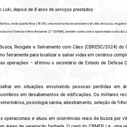
 Loki, depois de 8 anos de serviços prestados
formou, nesta quarta-feira (18.09), uma nova turma de condutores de cães de busca, resgate 
de Socorro Florestal e Meio Ambiente (2° GSFMA), também contou com a aposentadoria do cão Lo
 Busca, Resgate e Salvamento com Cães (CBRESC/2024) do 
mo ferramenta para localizar e salvar vidas em cenários comple
sas operações – afirmou o secretário de Estado de Defesa C
abalhar em situações envolvendo pessoas perdidas em ár
scombros em desabamentos de edificações. Os militares rec
eterinários, psicologia canina, adestramento, seleção de filhot
os operacionais e atuou em ocorrências reais de busca por v
m áreas de vegetação fechada. O canil do CBMERJ é uma refe