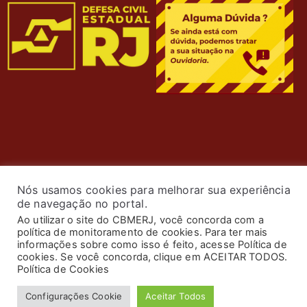
Nós usamos cookies para melhorar sua experiência
de navegação no portal.
Ao utilizar o site do CBMERJ, você concorda com a
política de monitoramento de cookies. Para ter mais
© 2024 Corpo de Bombeiros Militar do Estado do Rio de
informações sobre como isso é feito, acesse Política de
Janeiro. Todos os Direitos Reservados. Desenvolvimento
cookies. Se você concorda, clique em ACEITAR TODOS.
Política de Cookies
por
ASTI
.
Configurações Cookie
Aceitar Todos