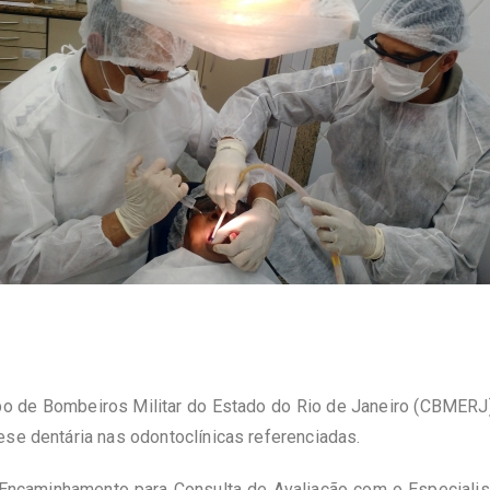
po de Bombeiros Militar do Estado do Rio de Janeiro (CBMERJ) v
ese dentária nas odontoclínicas referenciadas.
ncaminhamento para Consulta de Avaliação com o Especialista