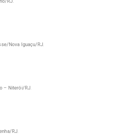
ho/RJ.
osse/Nova Iguaçu/RJ.
 – Niterói/RJ.
Penha/RJ.