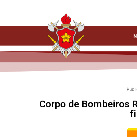
N
Publ
Corpo de Bombeiros RJ
f