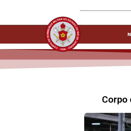
N
Corpo