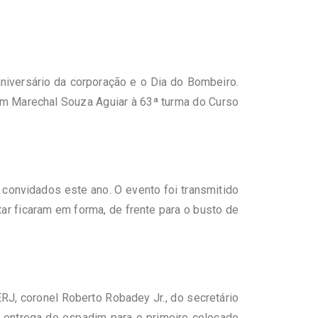
aniversário da corporação e o Dia do Bombeiro.
im Marechal Souza Aguiar à 63ª turma do Curso
 convidados este ano. O evento foi transmitido
ar ficaram em forma, de frente para o busto de
J, coronel Roberto Robadey Jr., do secretário
a entrega do espadim para o primeiro colocado