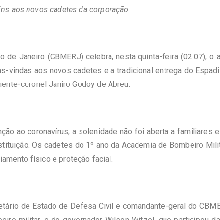
ins aos novos cadetes da corporação
 de Janeiro (CBMERJ) celebra, nesta quinta-feira (02.07), o 
as-vindas aos novos cadetes e a tradicional entrega do Espad
nente-coronel Janiro Godoy de Abreu.
ão ao coronavírus, a solenidade não foi aberta a familiares e
nstituição. Os cadetes do 1º ano da Academia de Bombeiro Milit
iamento físico e proteção facial.
tário de Estado de Defesa Civil e comandante-geral do CBMER
iro militar, e do governador Wilson Witzel, que participou d