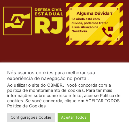
Nós usamos cookies para melhorar sua
experiência de navegação no portal.
Ao utilizar o site do CBMERJ, você concorda com a
política de monitoramento de cookies. Para ter mais
informações sobre como isso é feito, acesse Política de
cookies. Se você concorda, clique em ACEITAR TODOS.
© 2024 Corpo de Bombeiros Militar do Estado do Rio de
Política de Cookies
Janeiro. Todos os Direitos Reservados. Desenvolvimento
Configurações Cookie
Aceitar Todos
por
ASTI
.