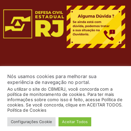
Nós usamos cookies para melhorar sua
experiência de navegação no portal.
Ao utilizar o site do CBMERJ, você concorda com a
política de monitoramento de cookies. Para ter mais
informações sobre como isso é feito, acesse Política de
cookies. Se você concorda, clique em ACEITAR TODOS.
© 2024 Corpo de Bombeiros Militar do Estado do Rio de
Política de Cookies
Janeiro. Todos os Direitos Reservados. Desenvolvimento
Configurações Cookie
Aceitar Todos
por
ASTI
.