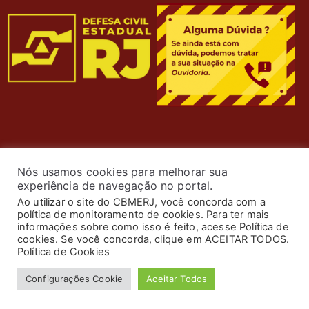
Nós usamos cookies para melhorar sua
experiência de navegação no portal.
Ao utilizar o site do CBMERJ, você concorda com a
política de monitoramento de cookies. Para ter mais
informações sobre como isso é feito, acesse Política de
cookies. Se você concorda, clique em ACEITAR TODOS.
© 2024 Corpo de Bombeiros Militar do Estado do Rio de
Política de Cookies
Janeiro. Todos os Direitos Reservados. Desenvolvimento
Configurações Cookie
Aceitar Todos
por
ASTI
.