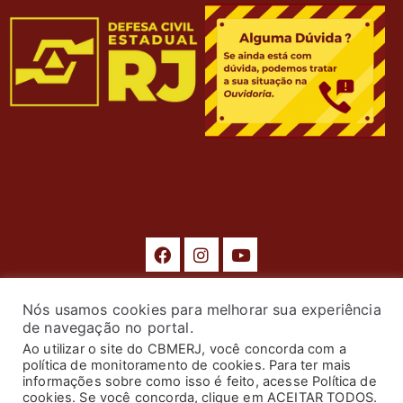
Nós usamos cookies para melhorar sua experiência
© 2024 Corpo de Bombeiros Militar do Estado do Rio de
de navegação no portal.
Janeiro. Todos os Direitos Reservados. Desenvolvimento
Ao utilizar o site do CBMERJ, você concorda com a
política de monitoramento de cookies. Para ter mais
por
ASTI
.
informações sobre como isso é feito, acesse Política de
cookies. Se você concorda, clique em ACEITAR TODOS.