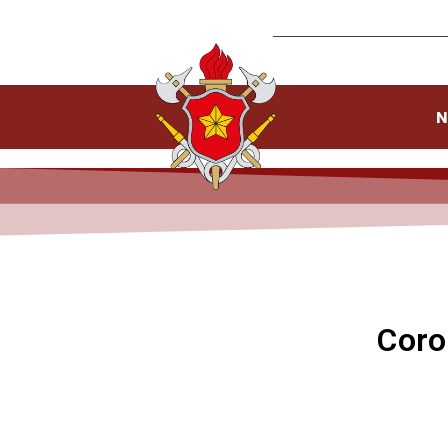
N
Coro