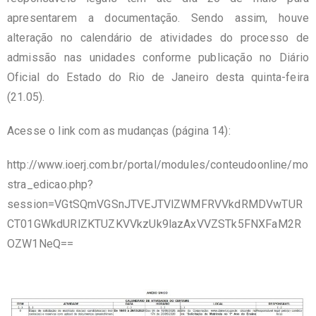
apresentarem a documentação. Sendo assim, houve
alteração no calendário de atividades do processo de
admissão nas unidades conforme publicação no Diário
Oficial do Estado do Rio de Janeiro desta quinta-feira
(21.05).
Acesse o link com as mudanças (página 14):
http://www.ioerj.com.br/portal/modules/conteudoonline/mo
stra_edicao.php?
session=VGtSQmVGSnJTVEJTVlZWMFRVVkdRMDVwTUR
CT01GWkdURlZKTUZKVVkzUk9lazAxVVZSTk5FNXFaM2R
OZW1NeQ==