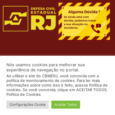
Nós usamos cookies para melhorar sua
experiência de navegação no portal.
Ao utilizar o site do CBMERJ, você concorda com a
política de monitoramento de cookies. Para ter mais
informações sobre como isso é feito, acesse Política de
cookies. Se você concorda, clique em ACEITAR TODOS.
© 2024 Corpo de Bombeiros Militar do Estado do Rio de
Política de Cookies
Janeiro. Todos os Direitos Reservados. Desenvolvimento
Configurações Cookie
Aceitar Todos
por
ASTI
.