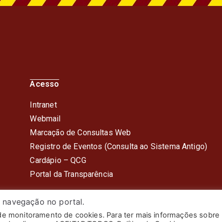
Acesso
Intranet
Webmail
Marcação de Consultas Web
Registro de Eventos (Consulta ao Sistema Antigo)
Cardápio – QC
G
Portal da Transparência
 navegação no portal.
 de monitoramento de cookies. Para ter mais informações sobre
itar do Estado do Rio de Janeiro. Todos os Direitos Reserv