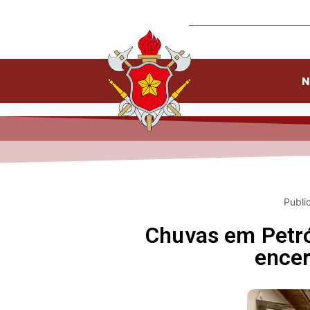
N
Publi
Chuvas em Petró
encer