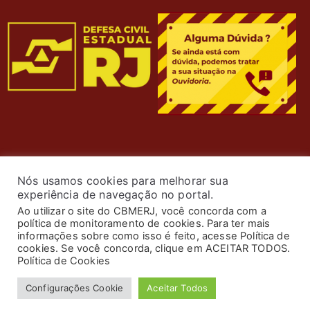
Nós usamos cookies para melhorar sua
experiência de navegação no portal.
Ao utilizar o site do CBMERJ, você concorda com a
política de monitoramento de cookies. Para ter mais
informações sobre como isso é feito, acesse Política de
cookies. Se você concorda, clique em ACEITAR TODOS.
© 2024 Corpo de Bombeiros Militar do Estado do Rio de
Política de Cookies
Janeiro. Todos os Direitos Reservados. Desenvolvimento
Configurações Cookie
Aceitar Todos
por
ASTI
.