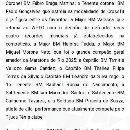
Coronel BM Fábio Braga Martins; o Tenente coronel BM
Fábio Gonçalves que estréia na modalidade de Crossfit
e já figura entre os favoritos; a Major BM Valesca, que
retorna ao WPFG com o desafio de defender seus
quatro recordes mundiais já estabelecidos na
competição; a Major BM Heloísa Fadda; o Major BM
Miguel Morone Neto, que foi o grande campeão geral
amador da Maratona do Rio 2025; a Capitão BM Tamiris
Vellozo Gama Candez; o Capitão BM Thalles Filipe
Torres da Silva; o Capitão BM Leandro da Silva rego; o
1o Tenente BM Raphael Rocha do Nascimento; a
Subtenente BM Iara Maria dos Santos; o Subtenente BM
Guilherme Tavares; e a Soldado BM Priscila de Souza,
atleta de alta performance que atualmente compete pelo
Tijuca Tênis clube.