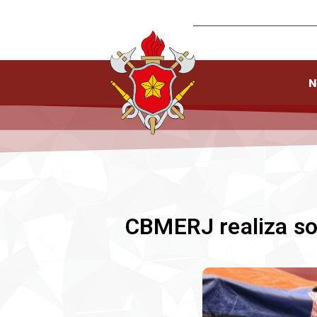
N
CBMERJ realiza s