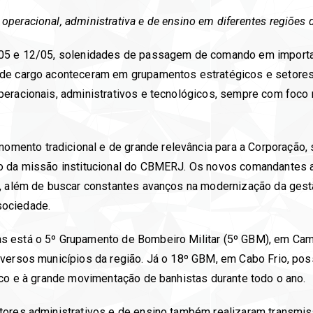
peracional, administrativa e de ensino em diferentes regiões 
/05 e 12/05, solenidades de passagem de comando em importan
 de cargo aconteceram em grupamentos estratégicos e setores
peracionais, administrativos e tecnológicos, sempre com foco
nto tradicional e de grande relevância para a Corporação, s
nto da missão institucional do CBMERJ. Os novos comandante
, além de buscar constantes avanços na modernização da gestã
sociedade.
s está o 5º Grupamento de Bombeiro Militar (5º GBM), em Cam
iversos municípios da região. Já o 18º GBM, em Cabo Frio, po
ico e à grande movimentação de banhistas durante todo o ano.
tores administrativos e de ensino também realizaram transmis