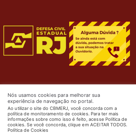
Nós usamos cookies para melhorar sua
experiência de navegação no portal.
Ao utilizar o site do CBMERJ, você concorda com a
política de monitoramento de cookies. Para ter mais
informações sobre como isso é feito, acesse Política de
cookies. Se você concorda, clique em ACEITAR TODOS.
© 2024 Corpo de Bombeiros Militar do Estado do Rio de
Política de Cookies