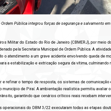
 Ordem Pública integrou forças de segurança e salvamento em u
eiros Militar do Estado do Rio de Janeiro (CBMERJ), por meio
ordenado pela Secretaria Municipal de Ordem Pública. A ativid
do o atendimento a um grave acidente envolvendo queda de mot
ara a estabilização e extricação segura da vítima, culminando 
ar e refinar o tempo de resposta, os sistemas de comunicação e
o município de Piraí. A ambientação realística permitiu avalia
nsito, garantindo que cenários críticos reais recebam interve
s operacionais do DBM 3/22 executaram todas as etapas doutri