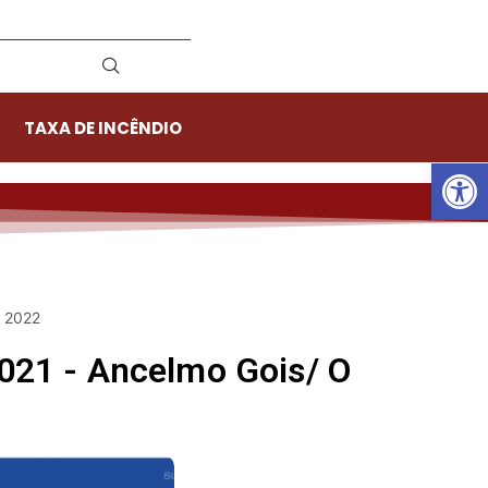
TAXA DE INCÊNDIO
Ab
e 2022
021 - Ancelmo Gois/ O