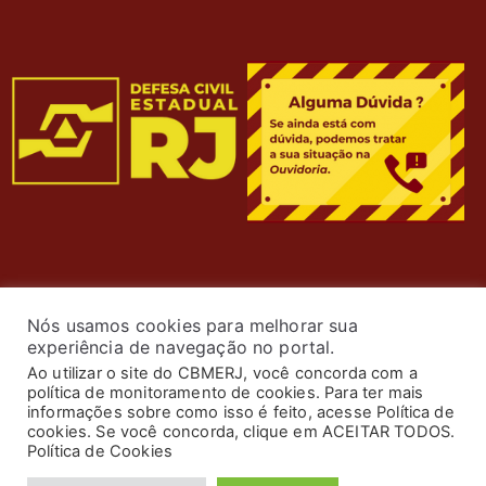
Nós usamos cookies para melhorar sua
experiência de navegação no portal.
Ao utilizar o site do CBMERJ, você concorda com a
política de monitoramento de cookies. Para ter mais
informações sobre como isso é feito, acesse Política de
cookies. Se você concorda, clique em ACEITAR TODOS.
© 2024 Corpo de Bombeiros Militar do Estado do Rio de
Política de Cookies
Janeiro. Todos os Direitos Reservados. Desenvolvimento