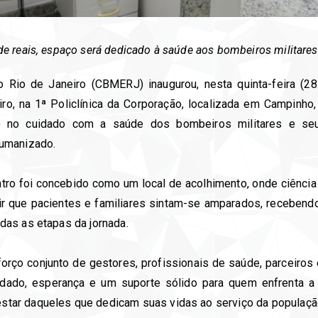
e reais, espaço será dedicado à saúde aos bombeiros militare
Rio de Janeiro (CBMERJ) inaugurou, nesta quinta-feira (28
o, na 1ª Policlínica da Corporação, localizada em Campinho,
vo no cuidado com a saúde dos bombeiros militares e seu
humanizado.
tro foi concebido como um local de acolhimento, onde ciênci
ntir que pacientes e familiares sintam-se amparados, receben
das as etapas da jornada.
forço conjunto de gestores, profissionais de saúde, parceiro
uidado, esperança e um suporte sólido para quem enfrenta a
tar daqueles que dedicam suas vidas ao serviço da populaçã