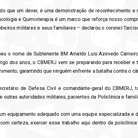
do que um dever, é uma demonstração de reconhecimento e r
ncologia e Quimioterapia é um marco que reforça nosso comp
iros militares e seus familiares – declarou o coronel Tarciso
beu o nome de Subtenente BM Arnaldo Luis Azevedo Carneiro
longo dos anos, o CBMERJ vem se preparando para receber e t
himento, garantindo que ninguém enfrente a batalha contra o câ
secretário de Defesa Civil e comandante-geral do CBMERJ, 
re outras autoridades militares, pacientes da Policlínica e fam
 um equipamento adequado com uma equipe especializada e d
o, com certeza, exercer esse trabalho aqui dentro da policlíni
.