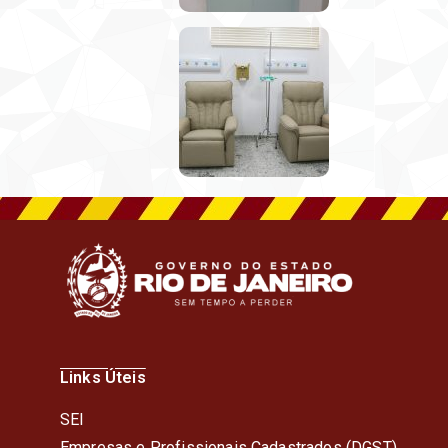
Links Úteis
SEI
Empresas e Profissionais Cadastrados (DGST)