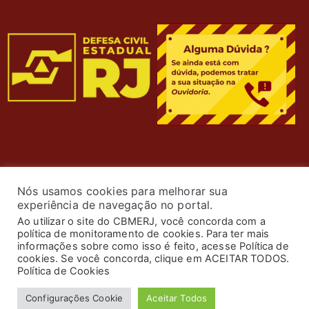
Nós usamos cookies para melhorar sua
experiência de navegação no portal.
Ao utilizar o site do CBMERJ, você concorda com a
política de monitoramento de cookies. Para ter mais
informações sobre como isso é feito, acesse Política de
cookies. Se você concorda, clique em ACEITAR TODOS.
© 2024 Corpo de Bombeiros Militar do Estado do Rio de
Política de Cookies
Janeiro. Todos os Direitos Reservados. Desenvolvimento
Configurações Cookie
Aceitar Todos
por
ASTI
.