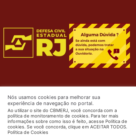
Nós usamos cookies para melhorar sua
experiência de navegação no portal.
Ao utilizar o site do CBMERJ, você concorda com a
política de monitoramento de cookies. Para ter mais
informações sobre como isso é feito, acesse Política de
cookies. Se você concorda, clique em ACEITAR TODOS.
© 2024 Corpo de Bombeiros Militar do Estado do Rio de
Política de Cookies