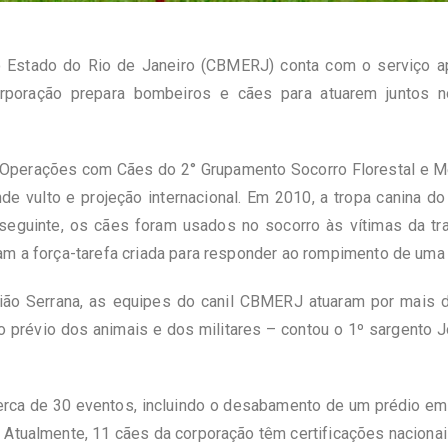
 Estado do Rio de Janeiro (CBMERJ) conta com o serviço ap
rporação prepara bombeiros e cães para atuarem juntos 
de Operações com Cães do 2° Grupamento Socorro Florestal e
de vulto e projeção internacional. Em 2010, a tropa canina d
 seguinte, os cães foram usados no socorro às vítimas da tr
ram a força-tarefa criada para responder ao rompimento de um
gião Serrana, as equipes do canil CBMERJ atuaram por mais 
prévio dos animais e dos militares – contou o 1º sargento Jo
erca de 30 eventos, incluindo o desabamento de um prédio em 
Atualmente, 11 cães da corporação têm certificações nacionais