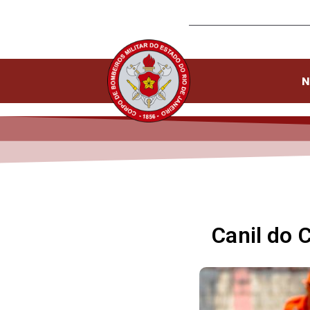
N
Canil do 