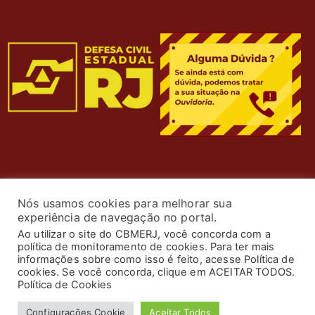
Nós usamos cookies para melhorar sua
experiência de navegação no portal.
Ao utilizar o site do CBMERJ, você concorda com a
política de monitoramento de cookies. Para ter mais
informações sobre como isso é feito, acesse Política de
cookies. Se você concorda, clique em ACEITAR TODOS.
© 2024 Corpo de Bombeiros Militar do Estado do Rio de
Política de Cookies
Janeiro. Todos os Direitos Reservados. Desenvolvimento
Configurações Cookie
Aceitar Todos