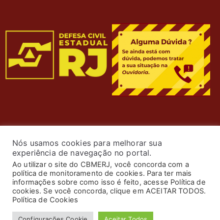
Nós usamos cookies para melhorar sua
experiência de navegação no portal.
Ao utilizar o site do CBMERJ, você concorda com a
política de monitoramento de cookies. Para ter mais
informações sobre como isso é feito, acesse Política de
cookies. Se você concorda, clique em ACEITAR TODOS.
© 2024 Corpo de Bombeiros Militar do Estado do Rio de
Política de Cookies
Janeiro. Todos os Direitos Reservados. Desenvolvimento
Configurações Cookie
Aceitar Todos