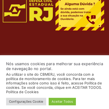
Nós usamos cookies para melhorar sua experiência
de navegação no portal.
Ao utilizar o site do CBMERJ, você concorda com a
política de monitoramento de cookies. Para ter mais
© 2024 Corpo de Bombeiros Militar do Estado do Rio de
informações sobre como isso é feito, acesse Política de
Janeiro. Todos os Direitos Reservados. Desenvolvimento
cookies. Se você concorda, clique em ACEITAR TODOS.
Política de Cookies
por
ASTI
.
Configurações Cookie
Aceitar Todos