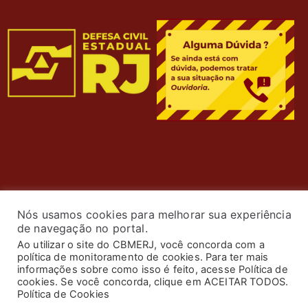
Nós usamos cookies para melhorar sua experiência
de navegação no portal.
Ao utilizar o site do CBMERJ, você concorda com a
política de monitoramento de cookies. Para ter mais
© 2024 Corpo de Bombeiros Militar do Estado do Rio de
informações sobre como isso é feito, acesse Política de
Janeiro. Todos os Direitos Reservados. Desenvolvimento
cookies. Se você concorda, clique em ACEITAR TODOS.
Política de Cookies
por
ASTI
.