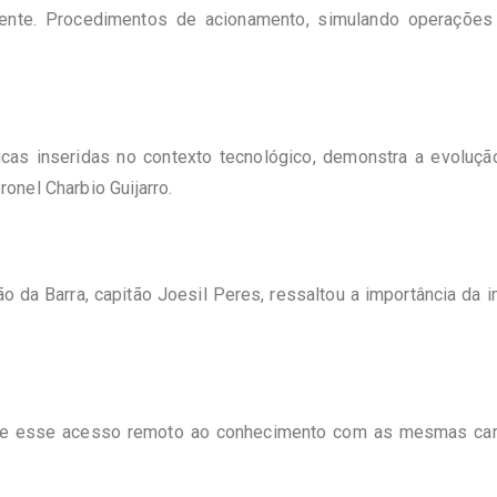
ualmente. Procedimentos de acionamento, simulando operaçõe
ticas inseridas no contexto tecnológico, demonstra a evolu
nel Charbio Guijarro.
a Barra, capitão Joesil Peres, ressaltou a importância da in
te esse acesso remoto ao conhecimento com as mesmas cara