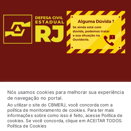
Nós usamos cookies para melhorar sua experiência
de navegação no portal.
Ao utilizar o site do CBMERJ, você concorda com a
política de monitoramento de cookies. Para ter mais
© 2024 Corpo de Bombeiros Militar do Estado do Rio de
informações sobre como isso é feito, acesse Política de
cookies. Se você concorda, clique em ACEITAR TODOS.
Janeiro. Todos os Direitos Reservados. Desenvolvimento
Política de Cookies
por
ASTI
.