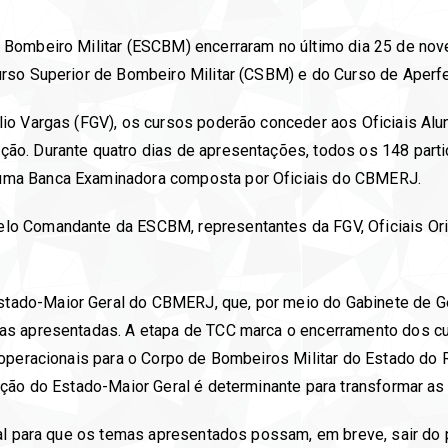
Bombeiro Militar (ESCBM) encerraram no último dia 25 de nov
rso Superior de Bombeiro Militar (CSBM) e do Curso de Aperfe
io Vargas (FGV), os cursos poderão conceder aos Oficiais Alun
o. Durante quatro dias de apresentações, todos os 148 parti
ma Banca Examinadora composta por Oficiais do CBMERJ.
o Comandante da ESCBM, representantes da FGV, Oficiais Ori
do-Maior Geral do CBMERJ, que, por meio do Gabinete de Gest
as apresentadas. A etapa de TCC marca o encerramento dos c
 operacionais para o Corpo de Bombeiros Militar do Estado do
ação do Estado-Maior Geral é determinante para transformar as
ial para que os temas apresentados possam, em breve, sair do 