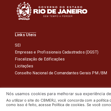
Links Úteis
SEI
Empresas e Profissionais Cadastrados (DGST)
Fiscalização de Edificações
Licitações
Conselho Nacional de Comandantes Gerais PM /BM
Nós usamos cookies para melhorar sua experiência de
Ao utilizar o site do CBMERJ, você concorda com a política
© 2024 Corpo de Bombeiros Mil
como isso é feito, acesse Política de cookies. Se você con