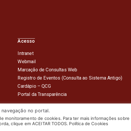
Acesso
Intranet
Webmail
Marcação de Consultas Web
Registro de Eventos (Consulta ao Sistema Antigo)
Cardápio – QC
G
Portal da Transparência
 navegação no portal.
 de monitoramento de cookies. Para ter mais informações sobre
itar do Estado do Rio de Janeiro. Todos os Direitos Reserv
corda, clique em ACEITAR TODOS. Política de Cookies