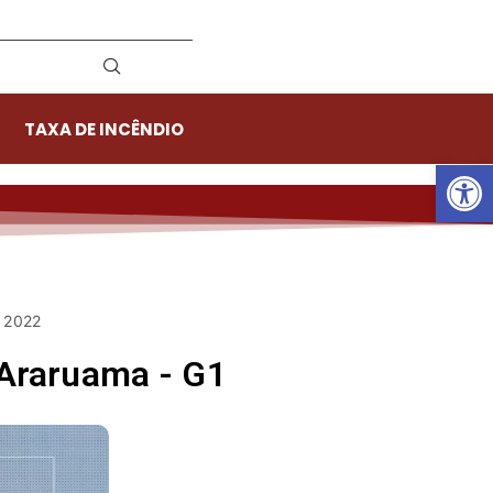
TAXA DE INCÊNDIO
Ab
e 2022
Araruama - G1