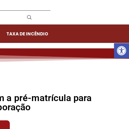
TAXA DE INCÊNDIO
Ab
 a pré-matrícula para
rporação