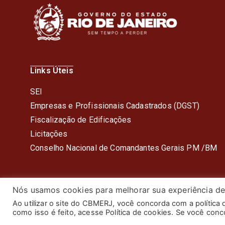
Links Úteis
SEI
Empresas e Profissionais Cadastrados (DGST)
Fiscalização de Edificações
Licitações
Conselho Nacional de Comandantes Gerais PM /BM
Nós usamos cookies para melhorar sua experiência de
Ao utilizar o site do CBMERJ, você concorda com a política
© 2024 Corpo de Bombeiros Mil
como isso é feito, acesse Política de cookies. Se você con