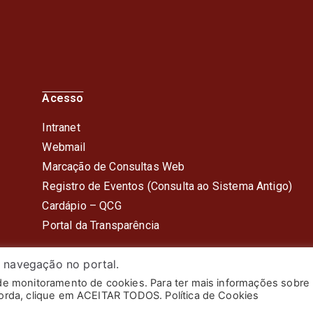
Acesso
Intranet
Webmail
Marcação de Consultas Web
Registro de Eventos (Consulta ao Sistema Antigo)
Cardápio – QC
G
Portal da Transparência
 navegação no portal.
 de monitoramento de cookies. Para ter mais informações sobre
itar do Estado do Rio de Janeiro. Todos os Direitos Reserv
corda, clique em ACEITAR TODOS. Política de Cookies