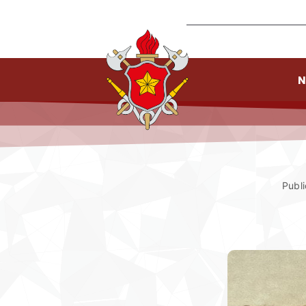
N
Publ