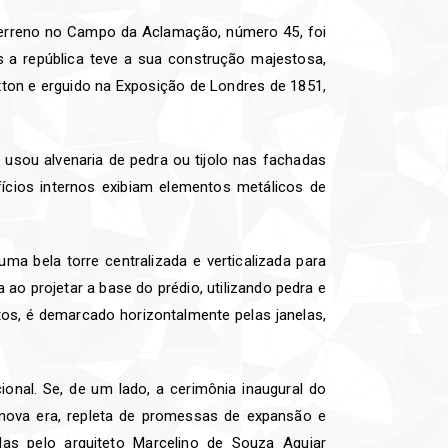
 terreno no Campo da Aclamação, número 45, foi
s a república teve a sua construção majestosa,
xton e erguido na Exposição de Londres de 1851,
e usou alvenaria de pedra ou tijolo nas fachadas
ifícios internos exibiam elementos metálicos de
a bela torre centralizada e verticalizada para
 ao projetar a base do prédio, utilizando pedra e
tos, é demarcado horizontalmente pelas janelas,
onal. Se, de um lado, a cerimônia inaugural do
 nova era, repleta de promessas de expansão e
as pelo arquiteto Marcelino de Souza Aguiar