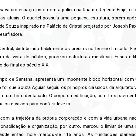
sava um espaço junto com a polícia na Rua do Regente Feijó, o
as atuais. O quartel possuía uma pequena estrutura, porém apó
e Souza inspirado no Palácio de Cristal projetado por Joseph Pa
esafiadora.
ntral, distribuindo habilmente os prédios no terreno limitado. El
a da vista do público, priorizou estruturas metálicas. Esses ed
 do final do século XIX.
ampo de Santana, apresenta um imponente bloco horizontal com um
e foi que Souza Aguiar seguiu os princípios clássicos da arquitetura
o com um friso destacado. O corpo da edificação, com três pavimen
eios e vazios para conferir leveza.
 com a trajetória da própria corporação e com a vida urbana naci
consolidação e organização, por outro, marcou o limiar de uma
esde então, hoje marcou-se 116 anos. As fundações planejad