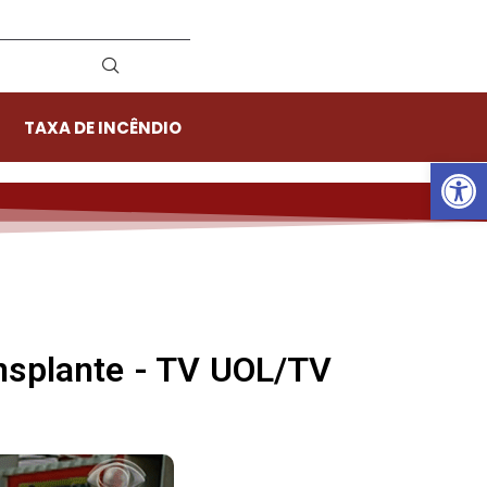
TAXA DE INCÊNDIO
Ab
nsplante - TV UOL/TV