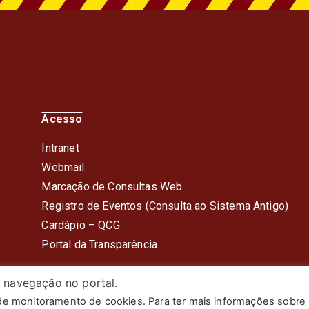
Acesso
Intranet
Webmail
Marcação de Consultas Web
Registro de Eventos (Consulta ao Sistema Antigo)
Cardápio – QC
G
Portal da Transparência
 navegação no portal.
 de monitoramento de cookies. Para ter mais informações sobre
itar do Estado do Rio de Janeiro. Todos os Direitos Reserv