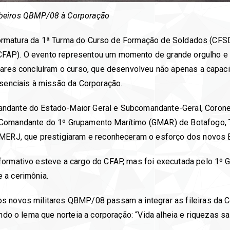
mbeiros QBMP/08 à Corporação
 a formatura da 1ª Turma do Curso de Formação de Soldados (CFS
CFAP). O evento representou um momento de grande orgulho 
tares concluíram o curso, que desenvolveu não apenas a capaci
ssenciais à missão da Corporação.
andante do Estado-Maior Geral e Subcomandante-Geral, Coron
 Comandante do 1º Grupamento Marítimo (GMAR) de Botafogo, T
CBMERJ, que prestigiaram e reconheceram o esforço dos novos
formativo esteve a cargo do CFAP, mas foi executada pelo 1º 
 a cerimônia.
s novos militares QBMP/08 passam a integrar as fileiras da C
ndo o lema que norteia a corporação: “Vida alheia e riquezas sal