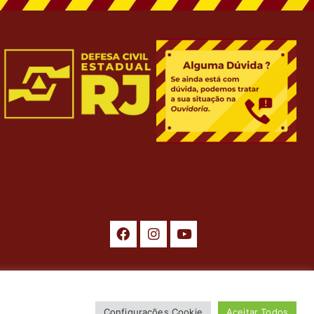
ados. Desenvolvimento por
ASTI
.
Configurações Cookie
Aceitar Todos