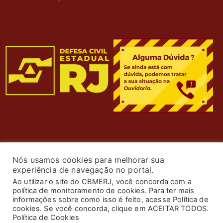
Nós usamos cookies para melhorar sua
experiência de navegação no portal.
Ao utilizar o site do CBMERJ, você concorda com a
política de monitoramento de cookies. Para ter mais
informações sobre como isso é feito, acesse Política de
cookies. Se você concorda, clique em ACEITAR TODOS.
© 2024 Corpo de Bombeiros Militar do Estado do Rio de
Política de Cookies