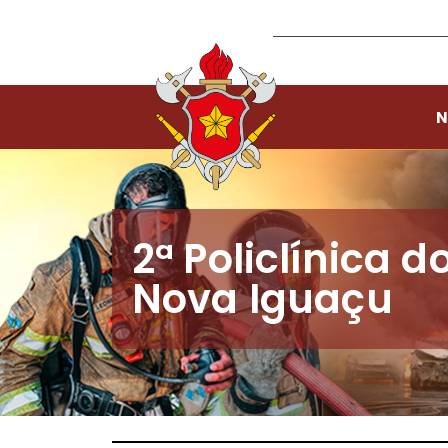
N
2ª Policlínica 
Nova Iguaçu