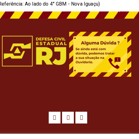
Referência: Ao lado do 4° GBM - Nova Iguaçu)